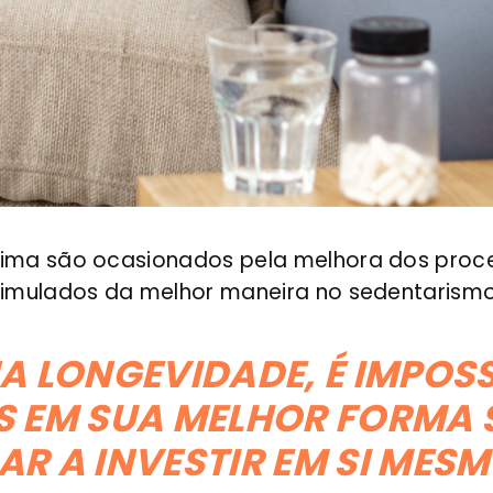
cima são ocasionados pela melhora dos proce
stimulados da melhor maneira no sedentarismo
 LONGEVIDADE, É IMPOS
S EM SUA MELHOR FORMA 
R A INVESTIR EM SI MESM