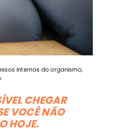
ssos internos do organismo,
.
SÍVEL CHEGAR
SE VOCÊ NÃO
O HOJE.